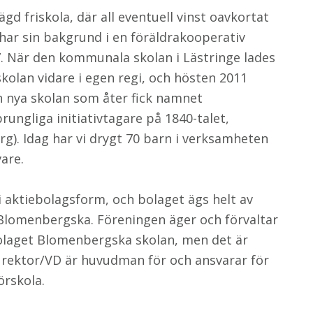
d friskola, där all eventuell vinst oavkortat
har sin bakgrund i en föräldrakooperativ
. När den kommunala skolan i Lästringe lades
skolan vidare i egen regi, och hösten 2011
n nya skolan som åter fick namnet
ungliga initiativtagare på 1840-talet,
g). Idag har vi drygt 70 barn i verksamheten
are.
 i aktiebolagsform, och bolaget ägs helt av
Blomenbergska. Föreningen äger och förvaltar
olaget Blomenbergska skolan, men det är
rektor/VD är huvudman för och ansvarar för
örskola.