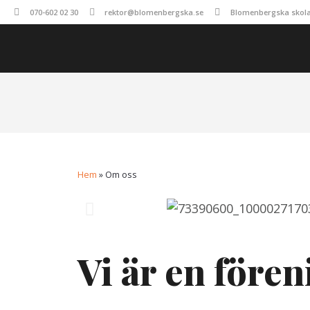
070-602 02 30
rektor@blomenbergska.se
Blomenbergska skolan
Hem
»
Om oss
Vi är en före