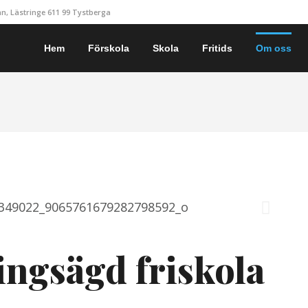
, Lästringe 611 99 Tystberga
Hem
Förskola
Skola
Fritids
Om oss
ningsägd friskola