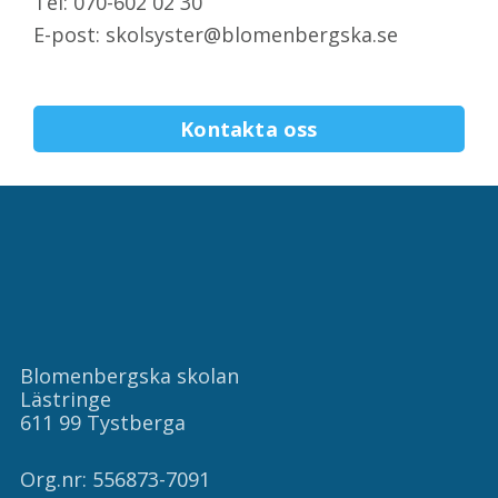
Tel: 070-602 02 30
E-post: skolsyster@blomenbergska.se
Kontakta oss
Blomenbergska skolan
Lästringe
611 99 Tystberga
Org.nr: 556873-7091