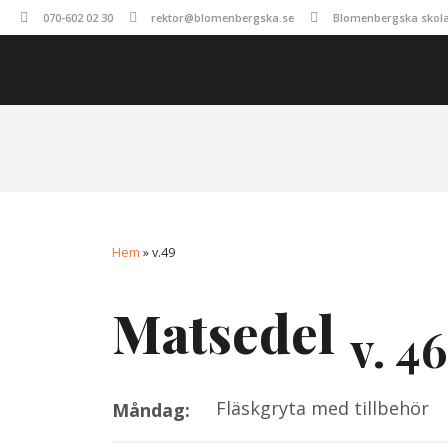
070-602 02 30
rektor@blomenbergska.se
Blomenbergska skolan
Hem
»
v.49
Matsedel
v. 4
Fläskgryta med tillbehör
Måndag: