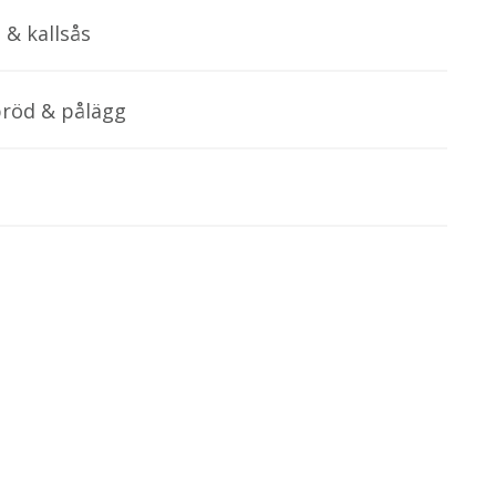
 & kallsås
röd & pålägg