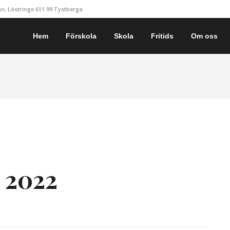
, Lästringe 611 99 Tystberga
Hem
Förskola
Skola
Fritids
Om oss
6 2022