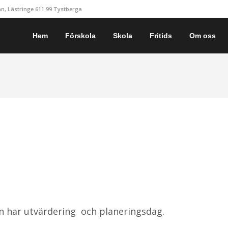
, Lästringe 611 99 Tystberga
Hem
Förskola
Skola
Fritids
Om oss
n har utvärdering och planeringsdag.