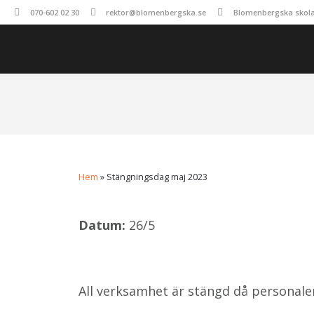
070-602 02 30
rektor@blomenbergska.se
Blomenbergska skolan
Hem
»
Stängningsdag maj 2023
Datum:
26/5
All verksamhet är stängd då personale